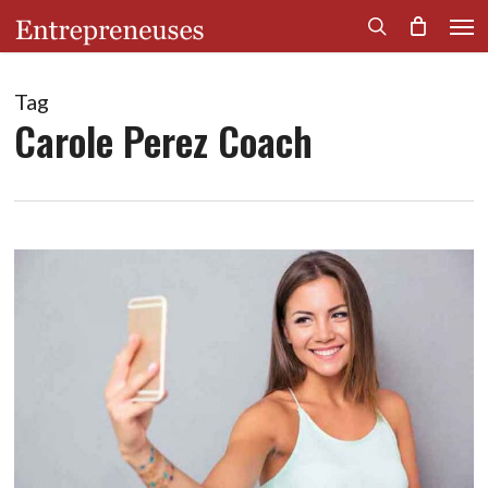
Men
Skip
to
search
main
content
Tag
Carole Perez Coach