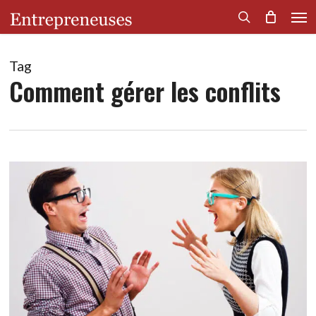
Men
Skip
to
search
main
content
Tag
Comment gérer les conflits