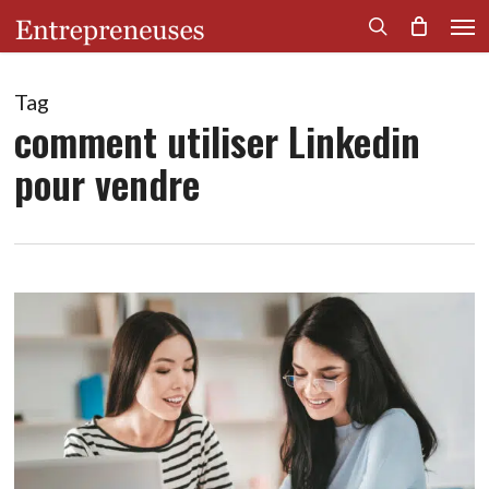
Men
Skip
to
search
main
content
Tag
comment utiliser Linkedin
pour vendre