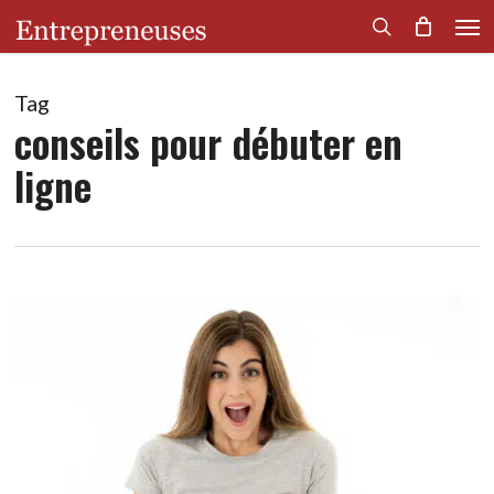
Men
Skip
to
search
main
content
Tag
conseils pour débuter en
ligne