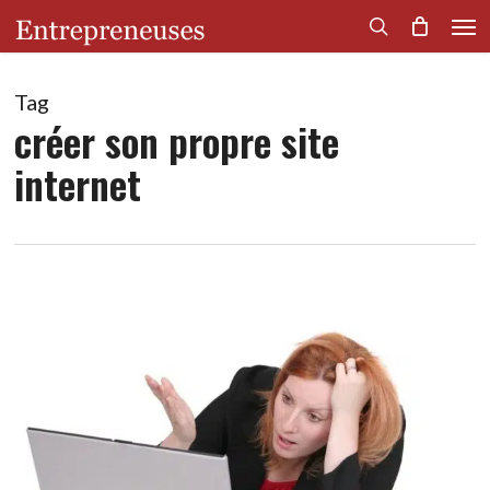
Men
Skip
to
search
main
content
Tag
créer son propre site
internet