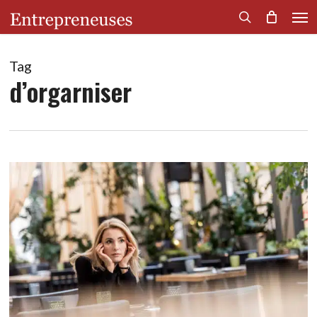
Men
Skip
to
search
main
content
Tag
d’orgarniser