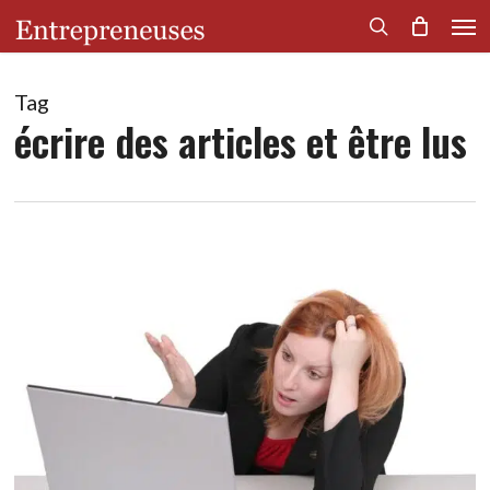
Men
Skip
to
search
main
content
Tag
écrire des articles et être lus