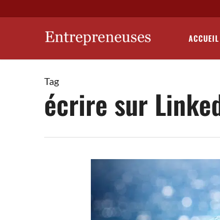
Skip
to
main
ACCUEIL
content
Tag
écrire sur Linke