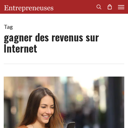
Men
Skip
to
search
main
content
Tag
gagner des revenus sur
Internet