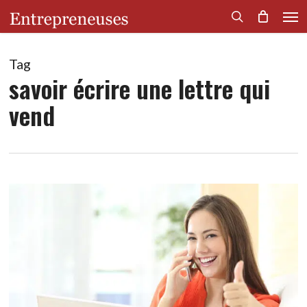
Men
Skip
to
search
main
content
Tag
savoir écrire une lettre qui
vend