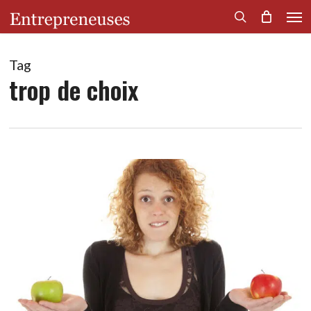
Men
Skip
to
search
main
content
Tag
trop de choix