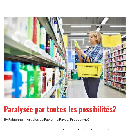
Paralysée par toutes les possibilités?
By
Fabienne
Articles de Fabienne Fayad
,
Productivité