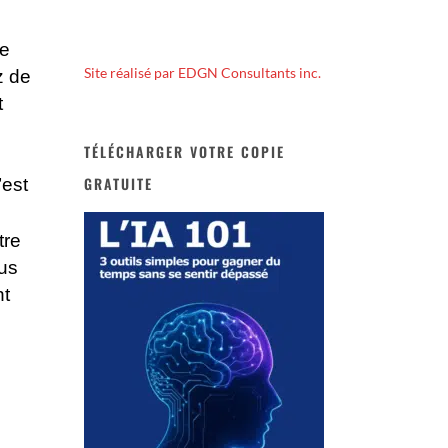
ée
Site réalisé par EDGN Consultants inc.
z de
t
TÉLÉCHARGER VOTRE COPIE
GRATUITE
’est
tre
us
nt