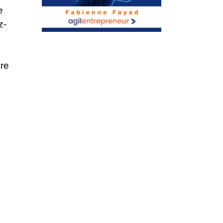
e
z-
ire