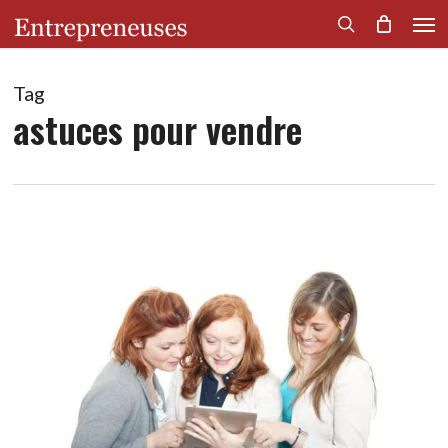
Men
Skip
to
search
main
content
Tag
astuces pour vendre