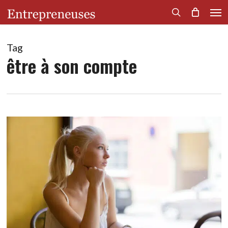
Men
Skip
to
search
main
content
Tag
être à son compte