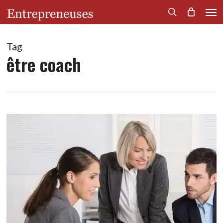
Men
Skip
to
search
main
content
Tag
être coach