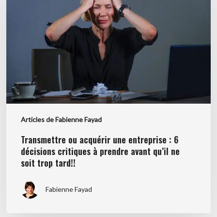
une
entreprise
:
6
décisions
critiques
à
prendre
avant
Articles de Fabienne Fayad
qu’il
ne
Transmettre ou acquérir une entreprise : 6
soit
décisions critiques à prendre avant qu’il ne
soit trop tard!!
trop
tard!!
Fabienne Fayad