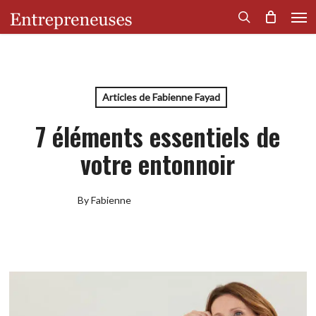
Men
Skip
to
search
main
content
Articles de Fabienne Fayad
7 éléments essentiels de
votre entonnoir
By
Fabienne