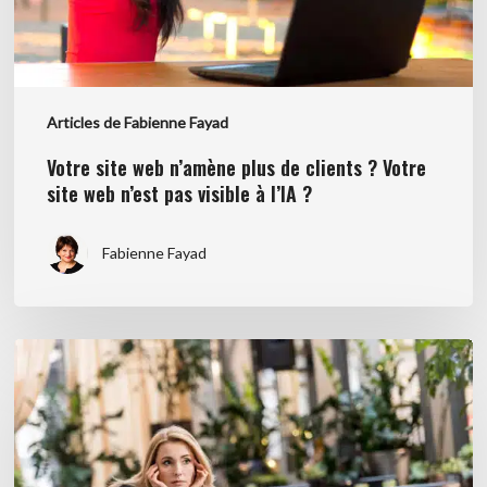
Votre
site
web
n’est
Articles de Fabienne Fayad
pas
visible
Votre site web n’amène plus de clients ? Votre
à
site web n’est pas visible à l’IA ?
l’IA
?
Fabienne Fayad
Pourquoi
tant
de
femmes
entrepreneures