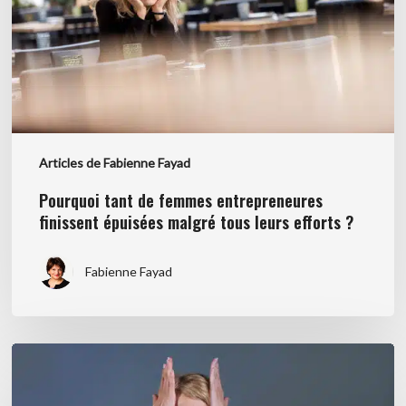
finissent
épuisées
malgré
tous
leurs
efforts
?
Articles de Fabienne Fayad
Pourquoi tant de femmes entrepreneures
finissent épuisées malgré tous leurs efforts ?
Fabienne Fayad
Transmettre
ou
acquérir