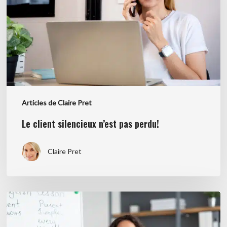
pas
perdu!
Articles de Claire Pret
Le client silencieux n’est pas perdu!
Claire Pret
Comment
créer
une