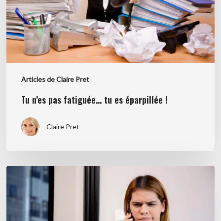
éparpillée
!
Articles de Claire Pret
Tu n’es pas fatiguée… tu es éparpillée !
Claire Pret
Le
client
silencieux
n’est