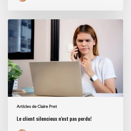
Le
client
silencieux
n’est
pas
perdu!
Articles de Claire Pret
Le client silencieux n’est pas perdu!