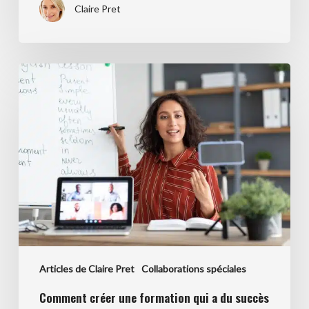
Claire Pret
Comment
créer
une
formation
qui
a
du
succès
?
Articles de Claire Pret
Collaborations spéciales
Comment créer une formation qui a du succès