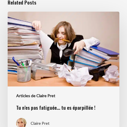
Related Posts
Tu
n’es
pas
fatiguée…
tu
es
éparpillée
!
Articles de Claire Pret
Tu n’es pas fatiguée… tu es éparpillée !
Claire Pret