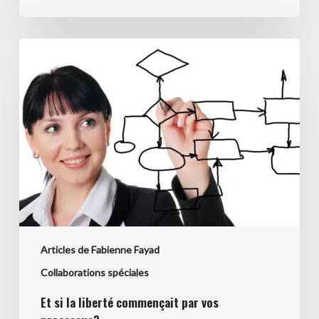
Et
si
la
liberté
commençait
par
vos
processus?
Articles de Fabienne Fayad
Collaborations spéciales
Et si la liberté commençait par vos