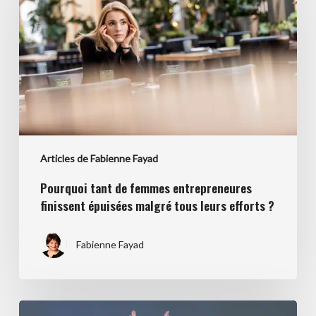
femmes
entrepreneures
finissent
épuisées
malgré
tous
leurs
efforts
Articles de Fabienne Fayad
?
Pourquoi tant de femmes entrepreneures
finissent épuisées malgré tous leurs efforts ?
Fabienne Fayad
Transmettre