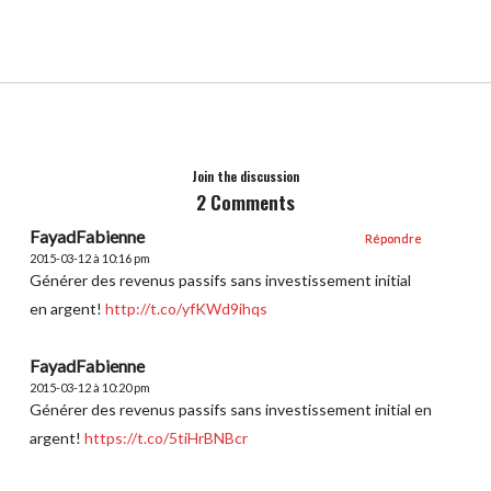
Join the discussion
2 Comments
FayadFabienne
Répondre
Répondre
2015-03-12 à 10:16 pm
Générer des revenus passifs sans investissement initial
en argent!
http://t.co/yfKWd9ihqs
FayadFabienne
2015-03-12 à 10:20 pm
Générer des revenus passifs sans investissement initial en
argent!
https://t.co/5tiHrBNBcr