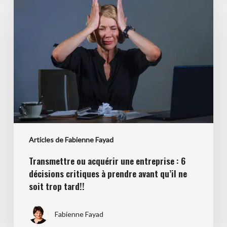
ou
acquérir
une
entreprise
:
6
décisions
critiques
à
prendre
Articles de Fabienne Fayad
avant
qu’il
Transmettre ou acquérir une entreprise : 6
ne
décisions critiques à prendre avant qu’il ne
soit
soit trop tard!!
trop
tard!!
Fabienne Fayad