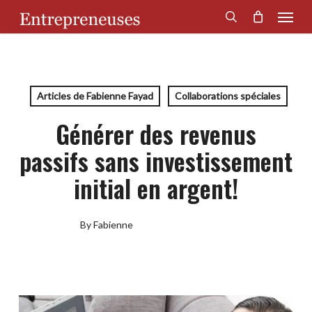
Menu
Skip
to
search
main
content
Articles de Fabienne Fayad
Collaborations spéciales
Générer des revenus
passifs sans investissement
initial en argent!
By
Fabienne