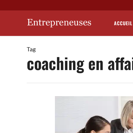
Skip
to
main
ACCUEIL
content
Tag
coaching en affa