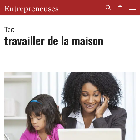
Men
Skip
to
search
main
content
Tag
travailler de la maison