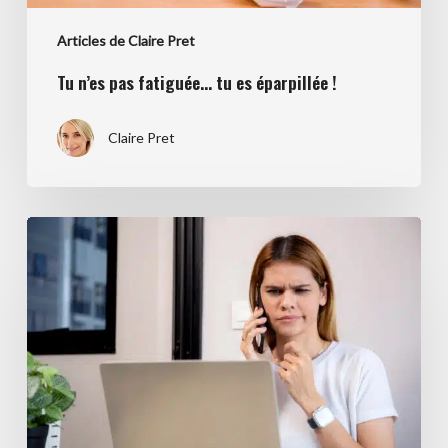
Articles de Claire Pret
Tu n’es pas fatiguée… tu es éparpillée !
Claire Pret
Le
client
silencieux
n’est
pas
perdu!