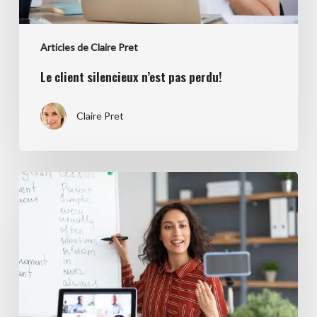
Articles de Claire Pret
Le client silencieux n’est pas perdu!
Claire Pret
Comment
créer
une
formation
qui
a
du
succès