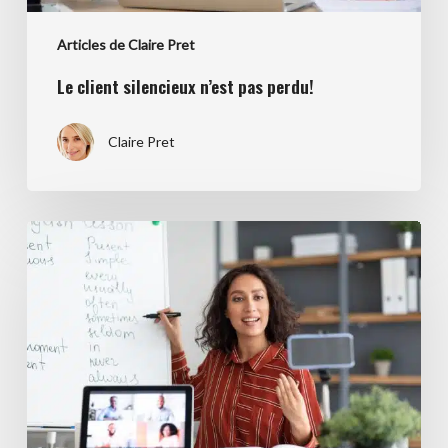
Articles de Claire Pret
Le client silencieux n’est pas perdu!
Claire Pret
Comment
créer
une
formation
qui
a
du
succès
?