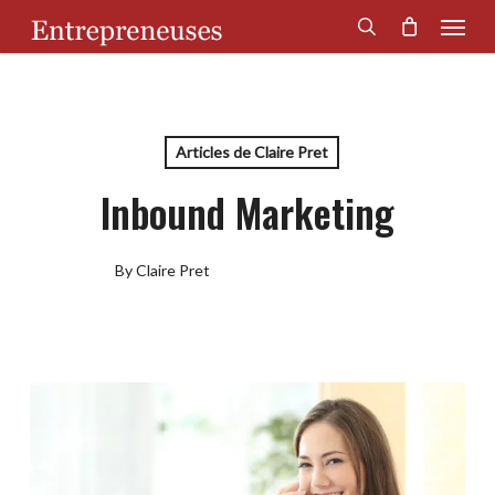
Menu
Skip
to
search
main
content
Articles de Claire Pret
Inbound Marketing
By
Claire Pret