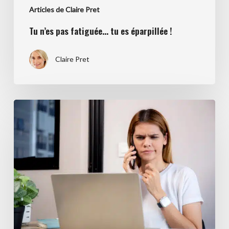
Articles de Claire Pret
Tu n’es pas fatiguée… tu es éparpillée !
Claire Pret
Le
client
silencieux
n’est
pas
perdu!