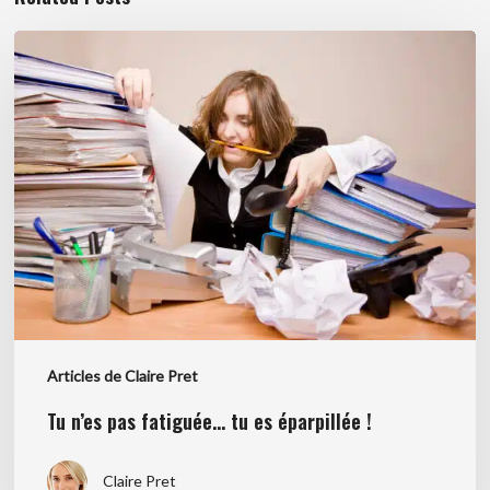
Tu
n’es
pas
fatiguée…
tu
es
éparpillée
!
Articles de Claire Pret
Tu n’es pas fatiguée… tu es éparpillée !
Claire Pret