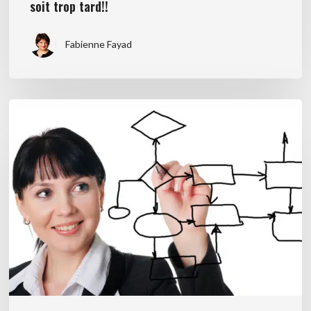
soit trop tard!!
trop
tard!!
Fabienne Fayad
Et
si
la
liberté
commençait
par
vos
processus?