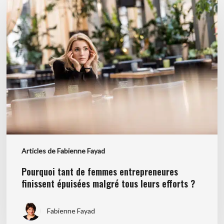
tant
de
femmes
entrepreneures
finissent
épuisées
malgré
tous
leurs
efforts
?
Articles de Fabienne Fayad
Pourquoi tant de femmes entrepreneures
finissent épuisées malgré tous leurs efforts ?
Fabienne Fayad