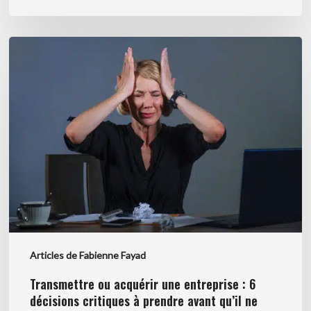
Transmettre
ou
acquérir
une
entreprise
:
6
décisions
critiques
à
prendre
avant
Articles de Fabienne Fayad
qu’il
ne
Transmettre ou acquérir une entreprise : 6
soit
décisions critiques à prendre avant qu’il ne