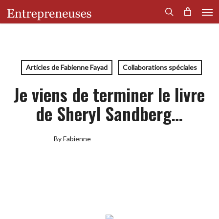
Men
Skip
to
search
main
content
Articles de Fabienne Fayad
Collaborations spéciales
Je viens de terminer le livre
de Sheryl Sandberg…
By
Fabienne