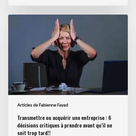
Transmettre
ou
acquérir
une
entreprise
:
6
décisions
critiques
à
prendre
Articles de Fabienne Fayad
avant
qu’il
Transmettre ou acquérir une entreprise : 6
ne
décisions critiques à prendre avant qu’il ne
soit
soit trop tard!!