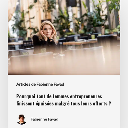
Pourquoi
tant
de
femmes
entrepreneures
finissent
épuisées
malgré
tous
leurs
efforts
Articles de Fabienne Fayad
?
Pourquoi tant de femmes entrepreneures
finissent épuisées malgré tous leurs efforts ?
Fabienne Fayad