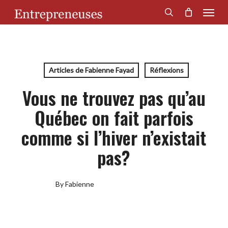
Menu
Skip
to
search
main
content
Articles de Fabienne Fayad
Réflexions
Vous ne trouvez pas qu’au
Québec on fait parfois
comme si l’hiver n’existait
pas?
By
Fabienne