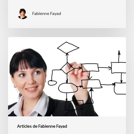
trop
tard!!
Fabienne Fayad
Et
si
la
liberté
commençait
par
vos
processus?
Articles de Fabienne Fayad