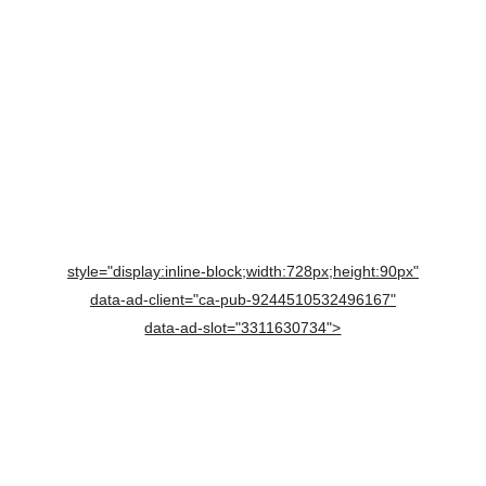
style="display:inline-block;width:728px;height:90px"
data-ad-client="ca-pub-9244510532496167"
data-ad-slot="3311630734">