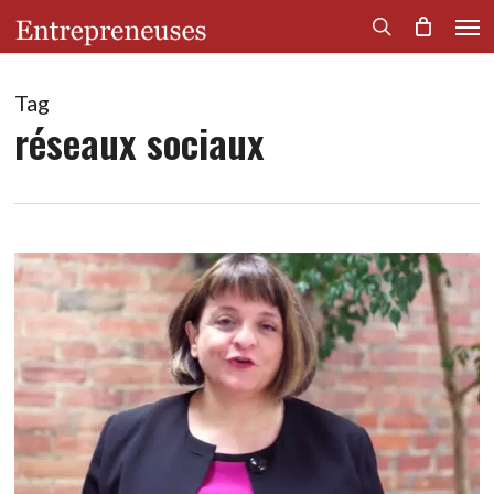
Men
Skip
to
search
main
content
Tag
réseaux sociaux