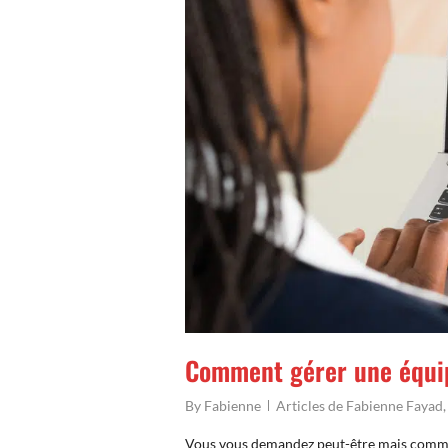
Comment gérer une équip
By
Fabienne
Articles de Fabienne Fayad
Vous vous demandez peut-être mais commen